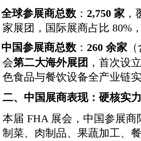
·
全球参展商总数
：
2,750 家
，
家展团，国际展商占比 80%，
·
中国参展商总数
：
260 余家
（
会
第二大海外展团
，首次设
色食品与餐饮设备全产业链
二、中国展商表现：硬核实
本届
FHA 展会，中国参展
制菜、肉制品、果蔬加工、