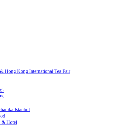
ong International Tea Fair
25
25
a Istanbul
od
 Hotel