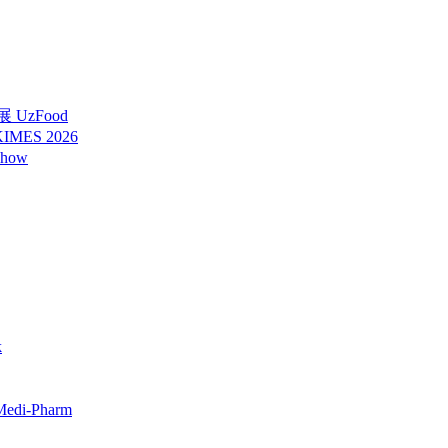
UzFood
ES 2026
how
k
i-Pharm