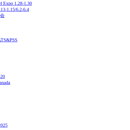
o 1.28-1.30
15/6.2-6.4
览会
S&PSS
20
nada
025