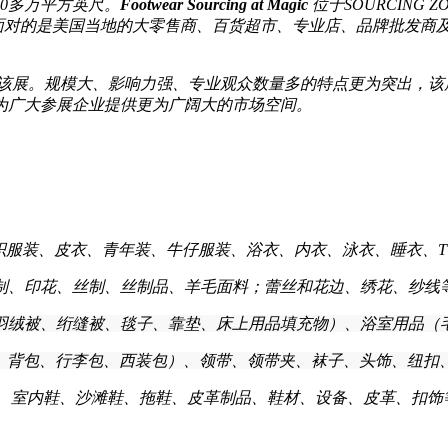
10多万平方英尺。
Footwear Sourcing at Magic
位于SOURCING Z
面对的是美国当地的大零售商、百货超市、专业店、品牌批发商及
加该展。规模大、影响力强、专业观众数量多的特点更为突出，该
为广大参展企业提供更为广阔大的市场空间。
织服装、皮衣、青年装、牛仔服装、浴衣、内衣、泳衣、睡衣、T
制、印花、丝制、丝制品、羊毛面料；蕾丝和花边、绣花、纱线
羽绒被、绗缝被、毯子、靠垫、床上用品填充物）、浴室用品（
、背包、行李包、西装包）、领带、领带夹、袜子、头饰、纽扣
、室内鞋、沙滩鞋、拖鞋、皮革制品、鞋材、设备、皮革、扣饰