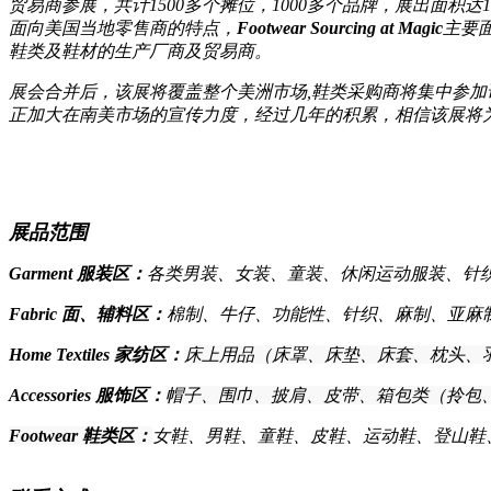
贸易商参展，共计1500多个摊位，1000多个品牌，展出面积达
面向美国当地零售商的特点，
Footwear Sourcing at Magic
主要
鞋类及鞋材的生产厂商及贸易商。
展会合并后，该展将覆盖整个美洲市场,鞋类采购商将集中参
正加大在南美市场的宣传力度，经过几年的积累，相信该展将
展品范围
Garment 服装区：
各类男装、女装、童装、休闲运动服装、针
Fabric 面、辅料区：
棉制、牛仔、功能性、针织、麻制、亚麻
Home Textiles 家纺区：
床上用品（床罩、床垫、床套、枕头、
Accessories 服饰区：
帽子、围巾、披肩、皮带、箱包类（拎包
Footwear 鞋类区：
女鞋、男鞋、童鞋、皮鞋、运动鞋、登山鞋