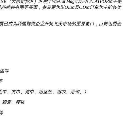
ONE（大宗定货区）区别于WSA at Magic及FN PLATFORM主要
品牌持有商等买家，参展商为以OEM及ODM订单为主的各类
展已成为我国鞋类企业开拓北美市场的重要窗口，目前组委会
恤等
等
毛巾、方巾、浴巾、浴室垫、浴衣、浴帘、）
、腰带、腰链
等